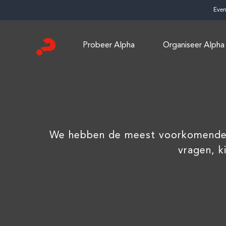
Skip
Eve
to
content
Probeer Alpha
Organiseer Alpha
We hebben de meest voorkomende v
vragen, k